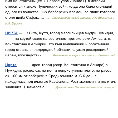
имя Константины (см.). Первое упоминание Ц. в истории
относится к эпохе Пунических войн, когда она была столицей
одного из воинственных берберских племен, во главе которого
стоял шейх Сифакс.… …
Энциклопедический словарь Ф.А. Брокгауза и
И.А. Ефрона
ЦИРТА
— • Cirta, Κίρτα, город массилийцев внутри Нумидии,
на крутой скале на восточном притоке реки Ампсаги, н.
Константина в Алжирии; это был величайший и богатейший
город страны в плодородной области; служил резиденцией
царей, впоследствии… …
Реальный словарь классических древностей
Цирта
— древ. город (совр. Константина в Алжире) в
Нумидии, располож. на почти неприступном плато, на расст.
ок. 100 км от побережья Средиземного м. С 6 до н.э.
находилась под властью Карфагена. Рост экономич. и политич.
значения Ц. начался с… …
Древний мир. Энциклопедический словарь