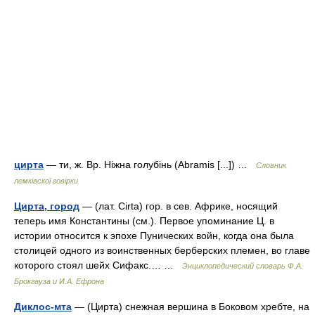
цирта
— ти, ж. Вр. Ніжна голубінь (Abramis [...]) …
Словник
лемківскої говірки
Цирта, город
— (лат. Cirta) гор. в сев. Африке, носящий
теперь имя Константины (см.). Первое упоминание Ц. в
истории относится к эпохе Пунических войн, когда она была
столицей одного из воинственных берберских племен, во главе
которого стоял шейх Сифакс.… …
Энциклопедический словарь Ф.А.
Брокгауза и И.А. Ефрона
Диклос-мта
— (Цирта) снежная вершина в Боковом хребте, на