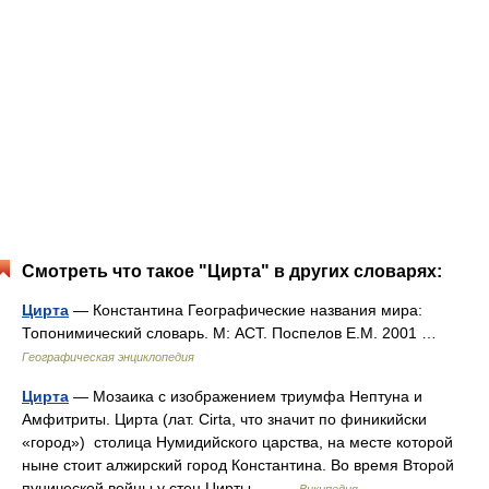
Смотреть что такое "Цирта" в других словарях:
Цирта
— Константина Географические названия мира:
Топонимический словарь. М: АСТ. Поспелов Е.М. 2001 …
Географическая энциклопедия
Цирта
— Мозаика с изображением триумфа Нептуна и
Амфитриты. Цирта (лат. Cirta, что значит по финикийски
«город») столица Нумидийского царства, на месте которой
ныне стоит алжирский город Константина. Во время Второй
пунической войны у стен Цирты… …