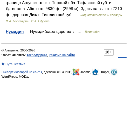
границе Аргунского окр. Терской обл. Тифлисской губ. и
Дагестана. Абс. выс. 9830 фт. (2998 м). Здесь на высоте 7210
фт. деревня Дикло Тифлисской губ …
Энциклопедический словарь
Ф.А. Брокгауза и И.А. Ефрона
Нумидия
— Нумидийское царство ← …
Википедия
© Академик, 2000-2026
18+
Обратная связь:
Техподдержка
,
Реклама на сайте
👣 Путешествия
Экспорт словарей на сайты
, сделанные на PHP,
Joomla,
Drupal,
WordPress, MODx.