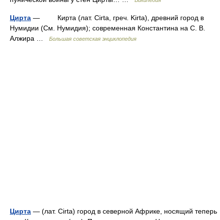
Википедия
Цирта
— Кирта (лат. Cirta, греч. Kirta), древний город в
Нумидии (См. Нумидия); современная Константина на С. В.
Алжира …
Большая советская энциклопедия
Цирта
— (лат. Cirta) город в северной Африке, носящий теперь